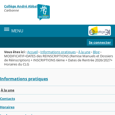
Panneau de gestion des cookies
Collège André Abbal
Menu de la rubrique
Contenu
Carbonne
MENU
Se connecter
Vous êtes ici :
Accueil
›
Informations pratiques
›
À la une
›
Blog
›
MODIFICATIF=DATES des REINSCRIPTIONS (Remise Manuels et Dossiers
de Réinscription) + INSCRIPTIONS 6ème + Dates de Rentrée 2026/2027+
Horaires du CLG
Informations pratiques
À la une
Contacts
Horaires