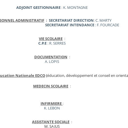
ADJOINT GESTIONNAIRE
: K. MONTAGNE
SONNEL ADMINISTRATIF
:
SECRETARIAT DIRECTION
: C. MARTY
CRETARIAT INTENDANCE
: F. FOURCADE
VIE SCOLAIRE
:
C.P.E
: R. SERRES
DOCUMENTATION
:
A. LOPIS
ducation Nationale EDCO
(
éducation, développement et conseil en orient
MEDECIN SCOLAIRE
:
INFIRMIERE
:
K. LEBON
ASSISTANTE SOCIALE
:
M. SAJUS