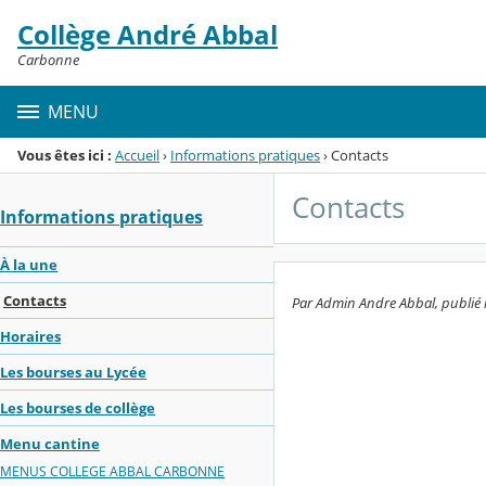
Panneau de gestion des cookies
Collège André Abbal
Menu de la rubrique
Contenu
Carbonne
MENU
Vous êtes ici :
Accueil
›
Informations pratiques
›
Contacts
Contacts
Informations pratiques
À la une
Contacts
Par Admin Andre Abbal, publié l
Horaires
Les bourses au Lycée
Les bourses de collège
Menu cantine
MENUS COLLEGE ABBAL CARBONNE