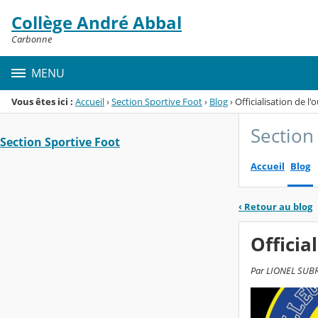
Panneau de gestion des cookies
Collège André Abbal
Menu de la rubrique
Contenu
Carbonne
MENU
Vous êtes ici :
Accueil
›
Section Sportive Foot
›
Blog
›
Officialisation de l
Section
Section Sportive Foot
Accueil
Blog
‹
Retour au blog
Officia
Par LIONEL SUBRA